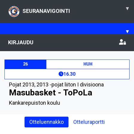
▾
SEURANAVIGOINTI
▾
KIRJAUDU
26
HUH
16.30
Pojat 2013
,
2013 -pojat liiton I divisioona
Masubasket - ToPoLa
Kankarepuiston koulu
Otteluennakko
Otteluraportti