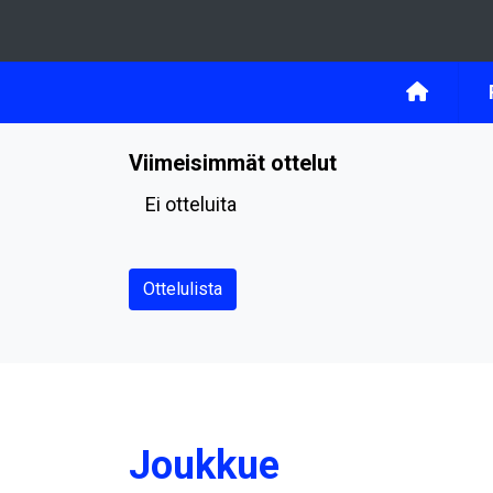
Viimeisimmät ottelut
Ei otteluita
Ottelulista
Joukkue