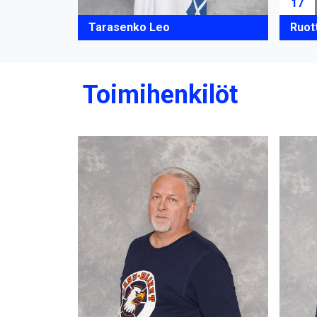
17
Tarasenko Leo
Ruot
Toimihenkilöt