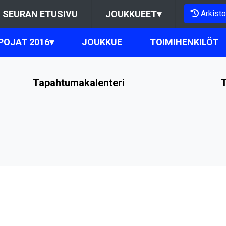
Arkisto
SEURAN ETUSIVU
JOUKKUEET
▾
POJAT 2016
▾
JOUKKUE
TOIMIHENKILÖT
Tapahtumakalenteri
T