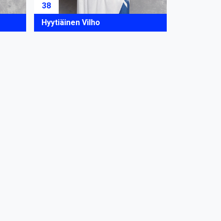
38
Hyytiäinen Vilho