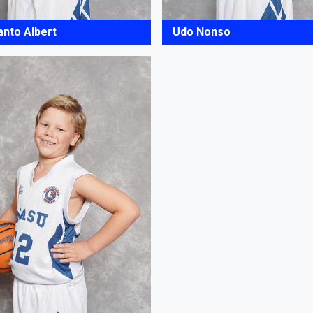
anto Albert
Udo Nonso