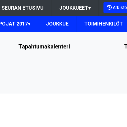
Arkisto
SEURAN ETUSIVU
JOUKKUEET
▾
POJAT 2017
▾
JOUKKUE
TOIMIHENKILÖT
Tapahtumakalenteri
T