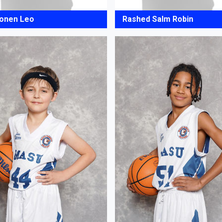
onen Leo
Rashed Salm Robin