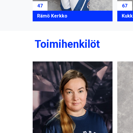
47
67
Rämö Kerkko
Kukk
Toimihenkilöt