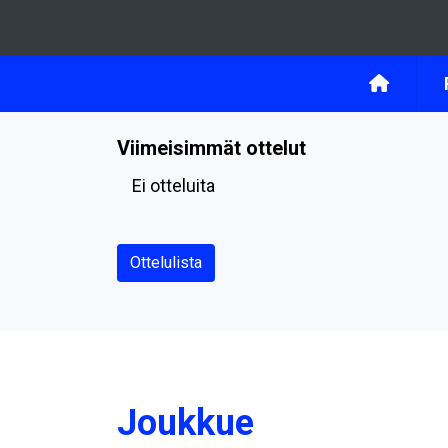
Viimeisimmät ottelut
Ei otteluita
Ottelulista
Joukkue