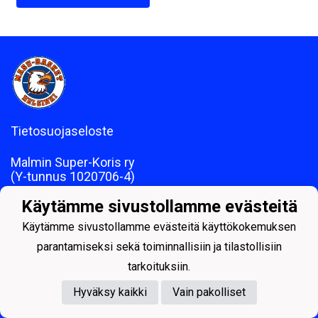
Tietosuojaseloste
Malmin Super-Koris ry
(Y-tunnus 1020706-4)
Käytämme sivustollamme evästeitä
Laskutusosoite: Lallintie 4, 00700 HELSINKI
Käytämme sivustollamme evästeitä käyttökokemuksen
parantamiseksi sekä toiminnallisiin ja tilastollisiin
tarkoituksiin.
Hyväksy kaikki
Vain pakolliset
Powered by