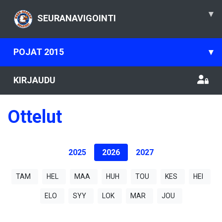
▾
SEURANAVIGOINTI
POJAT 2015
▾
KIRJAUDU
Ottelut
2025
2026
2027
TAM
HEL
MAA
HUH
TOU
KES
HEI
ELO
SYY
LOK
MAR
JOU