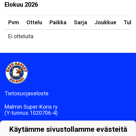
Elokuu
2026
Pvm
Ottelu
Paikka
Sarja
Joukkue
Tulo
Ei otteluita
Tietosuojaseloste
Malmin Super-Koris ry
(Y-tunnus 1020706-4)
Laskutusosoite: Lallintie 4, 00700 HELSINKI
Käytämme sivustollamme evästeitä