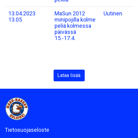
13.04.2023
MaSun 2012
Uutinen
13.05
minipojilla kolme
peliä kolmessa
päivässä
15.-17.4.
Lataa lisää
Tietosuojaseloste