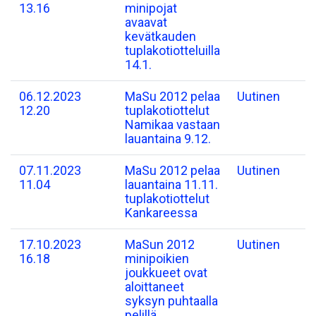
13.16
minipojat
avaavat
kevätkauden
tuplakotiotteluilla
14.1.
06.12.2023
MaSu 2012 pelaa
Uutinen
12.20
tuplakotiottelut
Namikaa vastaan
lauantaina 9.12.
07.11.2023
MaSu 2012 pelaa
Uutinen
11.04
lauantaina 11.11.
tuplakotiottelut
Kankareessa
17.10.2023
MaSun 2012
Uutinen
16.18
minipoikien
joukkueet ovat
aloittaneet
syksyn puhtaalla
pelillä