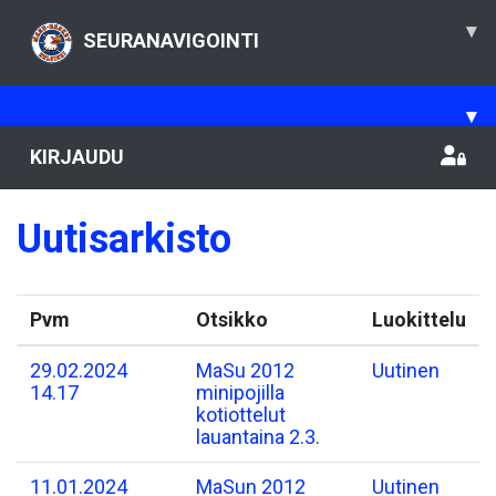
▾
SEURANAVIGOINTI
▾
KIRJAUDU
Uutisarkisto
Pvm
Otsikko
Luokittelu
29.02.2024
MaSu 2012
Uutinen
14.17
minipojilla
kotiottelut
lauantaina 2.3.
11.01.2024
MaSun 2012
Uutinen