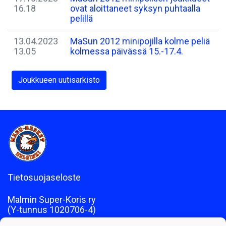
16.18
ovat aloittaneet syksyn puhtaalla
pelillä
13.04.2023
MaSun 2012 minipojilla kolme peliä
13.05
kolmessa päivässä 15.-17.4.
Joukkueen uutisarkisto
Tietosuojaseloste
Malmin Super-Koris ry
(Y-tunnus 1020706-4)