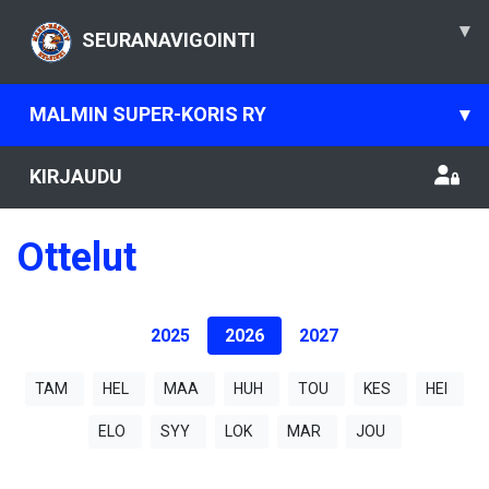
▾
SEURANAVIGOINTI
MALMIN SUPER-KORIS RY
▾
KIRJAUDU
Ottelut
2025
2026
2027
TAM
HEL
MAA
HUH
TOU
KES
HEI
ELO
SYY
LOK
MAR
JOU