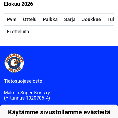
Elokuu
2026
Pvm
Ottelu
Paikka
Sarja
Joukkue
Tulo
Ei otteluita
Tietosuojaseloste
Malmin Super-Koris ry
(Y-tunnus 1020706-4)
Laskutusosoite: Lallintie 4, 00700 HELSINKI
Käytämme sivustollamme evästeitä