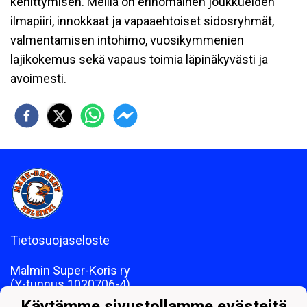
kehittymisen. Meillä on erinomainen joukkueiden
ilmapiiri, innokkaat ja vapaaehtoiset sidosryhmät,
valmentamisen intohimo, vuosikymmenien
lajikokemus sekä vapaus toimia läpinäkyvästi ja
avoimesti.
Tietosuojaseloste
Malmin Super-Koris ry
(Y-tunnus 1020706-4)
Käytämme sivustollamme evästeitä