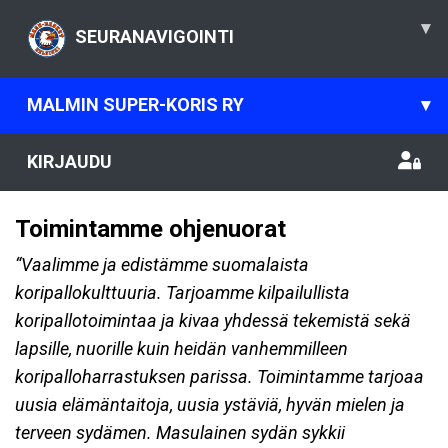
▾
SEURANAVIGOINTI
MALMIN SUPER-KORIS RY
▾
KIRJAUDU
Toimintamme ohjenuorat
“Vaalimme ja edistämme suomalaista
koripallokulttuuria. Tarjoamme kilpailullista
koripallotoimintaa ja kivaa yhdessä tekemistä sekä
lapsille, nuorille kuin heidän vanhemmilleen
koripalloharrastuksen parissa. Toimintamme tarjoaa
uusia elämäntaitoja, uusia ystäviä, hyvän mielen ja
terveen sydämen. Masulainen sydän sykkii